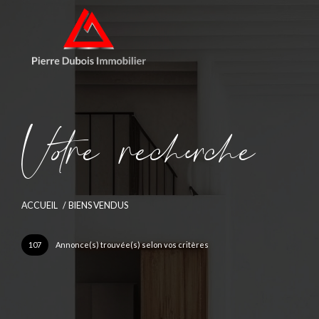
V
o
r
e
r
e
c
e
c
e
ACCUEIL
BIENS VENDUS
107
Annonce(s) trouvée(s) selon vos critères