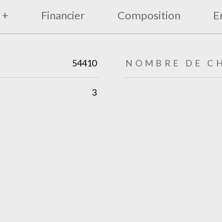
 +
Financier
Composition
E
54410
NOMBRE DE C
3