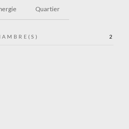
nergie
Quartier
HAMBRE(S)
2