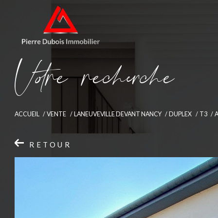
V
o
r
e
r
e
c
e
c
e
ACCUEIL
VENTE
LANEUVEVILLE DEVANT NANCY
DUPLEX
T3
RETOUR