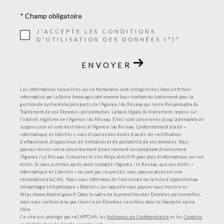
* Champ obligatoire
J'ACCEPTE LES CONDITIONS
D'UTILISATION DES DONNÉES (*)*
ENVOYER
Les informations recueillies sur ce formulaire sont enregistrées dans un fichier
informatisé par La Boite Immo agissant comme Sous-traitant du traitement pour la
gestion de la clientèle/prospects de l'Agence / du Réseau qui reste Responsable du
Traitement de vos Données personnelles. La base légale du traitement repose sur
l'intérêt légitime de l'Agence / du Réseau. Elles sont conservées jusqu'à demande de
suppression et sont destinées à l'Agence / au Réseau. Conformément à la loi «
informatique et libertés », vous disposez des droits d’accès, de rectification,
d’effacement, d’opposition, de limitation et de portabilité de vos données. Vous
pouvez retirer votre consentement à tout moment en contactant directement
l’Agence / Le Réseau. Consultez le site https://cnil.fr/fr pour plus d’informations sur vos
droits. Si vous estimez, après avoir contacté l'Agence / le Réseau, que vos droits «
Informatique et Libertés » ne sont pas respectés, vous pouvez adresser une
réclamation à la CNIL. Nous vous informons de l’existence de la liste d'opposition au
démarchage téléphonique « Bloctel », sur laquelle vous pouvez vous inscrire ici :
https://www.bloctel.gouv.fr Dans le cadre de la protection des Données personnelles,
nous vous invitons à ne pas inscrire de Données sensibles dans le champ de saisie
libre.
Ce site est protégé par reCAPTCHA, les
Politiques de Confidentialité
et les
Conditio