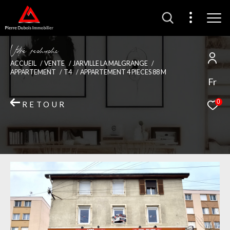
V
o
r
e
r
e
c
e
c
e
ACCUEIL
VENTE
JARVILLE LA MALGRANGE
APPARTEMENT
T4
APPARTEMENT 4 PIECES 88 M
Fr
0
RETOUR