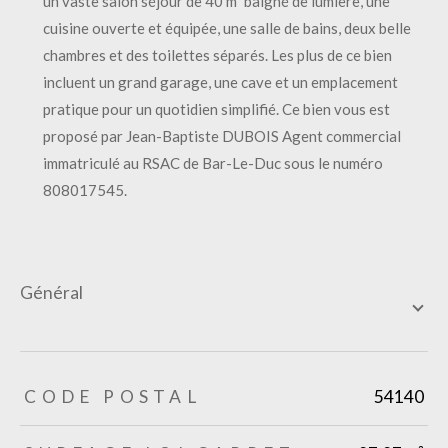
un vaste salon séjour de 40 m² baigné de lumière, une
cuisine ouverte et équipée, une salle de bains, deux belle
chambres et des toilettes séparés. Les plus de ce bien
incluent un grand garage, une cave et un emplacement
pratique pour un quotidien simplifié. Ce bien vous est
proposé par Jean-Baptiste DUBOIS Agent commercial
immatriculé au RSAC de Bar-Le-Duc sous le numéro
808017545.
général
TRAD_ZEPHYR_Caracteristique
TRAD_ZEPHYR_Valeurs
CODE POSTAL
54140