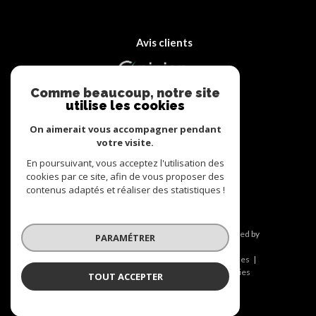
Avis clients
Comme beaucoup, notre site
utilise les cookies
On aimerait vous accompagner pendant
votre visite.
Adhérents
En poursuivant, vous acceptez l'utilisation des
cookies par ce site, afin de vous proposer des
contenus adaptés et réaliser des statistiques !
© 2026 | Tous droits réservés | Traduction powered by
PARAMÉTRER
Google |
Nos honoraires
Plan du site
Mentions légales
Admin
Nos liens
Politique RGPD
Cookies
TOUT ACCEPTER