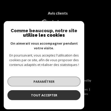
Avis clients
Comme beaucoup, notre site
utilise les cookies
On aimerait vous accompagner pendant
votre visite.
Adhérents
En poursuivant, vous acceptez l'utilisation des
cookies par ce site, afin de vous proposer des
contenus adaptés et réaliser des statistiques !
© 2026 | Tous droits réservés | Traduction powered by
PARAMÉTRER
Google |
Nos honoraires
Plan du site
Mentions légales
Admin
Nos liens
Politique RGPD
Cookies
TOUT ACCEPTER