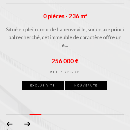
0 pièces - 236 m²
f !
Situé en plein cœur de Laneuveville, sur un axe princi
Si
 co
pal recherché, cet immeuble de caractère offre un
di
e...
256 000 €
REF : 788DP
EXCLUSIVITÉ
NOUVEAUTÉ