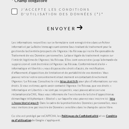
* Champ obligatoire
J'ACCEPTE LES CONDITIONS
D'UTILISATION DES DONNÉES (*)*
ENVOYER
Les informations recueillies sur ce formulaire sont enregistrées dans un fichier
informatisé par La Boite Immo agissant comme Sous-traitant du traitement pour la
gestion de la clientèle/prospects de l'Agence / du Réseau qui reste Responsable du
Traitement de vos Données personnelles. La base légale du traitement repose sur
l'intérêt légitime de l'Agence / du Réseau. Elles sont conservées jusqu'à demande de
suppression et sont destinées à l'Agence / au Réseau. Conformément à la loi «
informatique et libertés », vous disposez des droits d’accès, de rectification,
d’effacement, d’opposition, de limitation et de portabilité de vos données. Vous
pouvez retirer votre consentement à tout moment en contactant directement
l’Agence / Le Réseau. Consultez le site
https://cnil.fr/fr
pour plus d’informations sur vos
droits. Si vous estimez, après avoir contacté l'Agence / le Réseau, que vos droits «
Informatique et Libertés » ne sont pas respectés, vous pouvez adresser une
réclamation à la CNIL. Nous vous informons de l’existence de la liste d'opposition au
démarchage téléphonique « Bloctel », sur laquelle vous pouvez vous inscrire ici :
http
s://www.bloctel.gouv.fr
. Dans le cadre de la protection des Données personnelles, nous
vous invitons à ne pas inscrire de Données sensibles dans le champ de saisie libre.
Ce site est protégé par reCAPTCHA, les
Politiques de Confidentialité
et es
Conditio
ns d'utilisation
de Google s'appliquent.