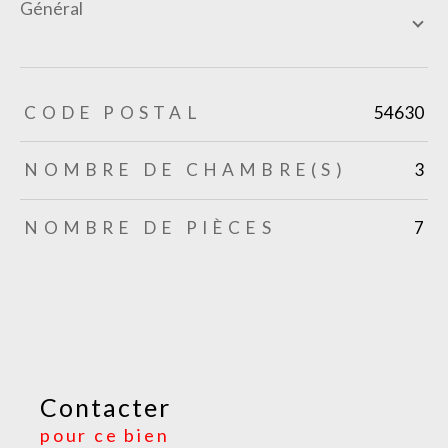
général
TRAD_ZEPHYR_Caracteristique
TRAD_ZEPHYR_Valeurs
CODE POSTAL
54630
NOMBRE DE CHAMBRE(S)
3
NOMBRE DE PIÈCES
7
Contacter
pour ce bien