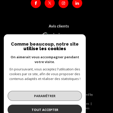
Avis clients
Comme beaucoup, notre site
utilise les cookies
On aimerait vous accompagner pendant
votre visite.
Adhérents
En poursuivant, vous acceptez l'utilisation des
cookies par ce site, afin de vous proposer des
contenus adaptés et réaliser des statistiques !
© 2026 | Tous droits réservés | Traduction powered by
PARAMÉTRER
Google |
Nos honoraires
Plan du site
Mentions légales
Admin
Nos liens
Politique RGPD
Cookies
TOUT ACCEPTER