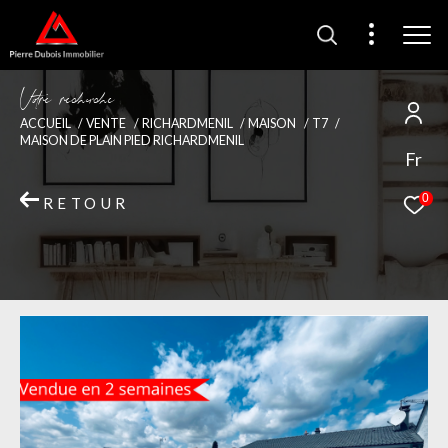
V
o
r
e
r
e
c
e
c
e
ACCUEIL
VENTE
RICHARDMENIL
MAISON
T7
MAISON DE PLAIN PIED RICHARDMENIL
Fr
0
RETOUR