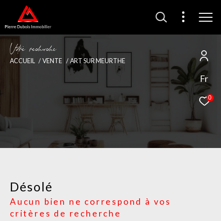
V
o
r
e
r
e
c
e
c
e
ACCUEIL
VENTE
ART SUR MEURTHE
Fr
0
Désolé
Aucun bien ne correspond à vos
critères de recherche