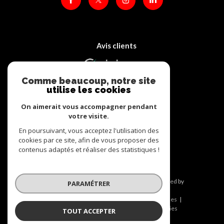
Avis clients
Comme beaucoup, notre site
utilise les cookies
On aimerait vous accompagner pendant
votre visite.
Adhérents
En poursuivant, vous acceptez l'utilisation des
cookies par ce site, afin de vous proposer des
contenus adaptés et réaliser des statistiques !
© 2026 | Tous droits réservés | Traduction powered by
PARAMÉTRER
Google |
Nos honoraires
Plan du site
Mentions légales
Admin
Nos liens
Politique RGPD
Cookies
TOUT ACCEPTER